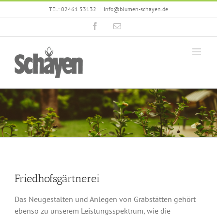
Zum
TEL: 02461 53132
|
info@blumen-schayen.de
Inhalt
Facebook
E-
springen
Mail
Friedhofsgärtnerei
Das Neugestalten und Anlegen von Grabstätten gehört
ebenso zu unserem Leistungsspektrum, wie die