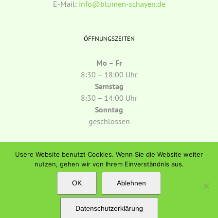
E-Mail:
info@blumen-schayen.de
ÖFFNUNGSZEITEN
Mo – Fr
8:30 – 18:00 Uhr
Samstag
8:30 – 14:00 Uhr
Sonntag
geschlossen
Usere Website benutzt Cookies. Wenn Sie die Website weiter
nutzen, gehen wir von Ihrem Einverständnis aus.
OK
Ablehnen
Copyright
2026 Blumen Schayen | All Rights Reserved | Powered by
WordPress
| Theme: Avada by
Theme Fusion
|
Impressum
|
Datenschutz
Datenschutzerklärung
Facebook
E-
Mail