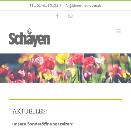
Zum
TEL: 02461 53132
|
info@blumen-schayen.de
Inhalt
Facebook
E-
springen
Mail
AKTUELLES:
unsere Sonderöffnungszeiten: